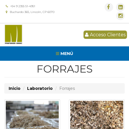
+54 9 2355 51-4951
Buchardo 365, Lincoln, CP 6070
Acceso Clientes
MENÚ
FORRAJES
Inicio
Laboratorio
Forrajes